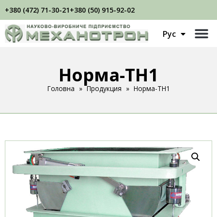
+380 (472) 71-30-21
+380 (50) 915-92-02
Укр
Рус
Eng
Норма-ТН1
Головна
»
Продукция
»
Норма-ТН1