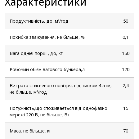
Характеристики
Продуктивність, до, м³/год
50
Похибка зважування, не більше, %
0,1
Вага однієї порції, до, кг
150
Робочий об’єм вагового бункера,л
120
Витрата стисненого повітря, під тиском 4 атм,
2,4
не більше, м³/год
Потужність,що споживається від однофазної
15
мережі 220 В, не більше, Вт
Маса, не більше, кг
70